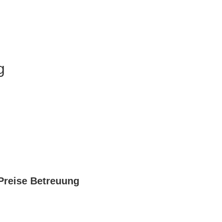
g
Preise
Betreuung
4 – 5 Tagen pro Woche :